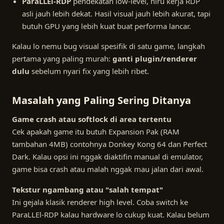
ParaLLEl-RDP
pendekatan low-level, niru kerja RDP
asli jauh lebih dekat. Hasil visual jauh lebih akurat, tapi
butuh GPU yang lebih kuat buat performa lancar.
Kalau lo nemu bug visual spesifik di satu game, langkah
pertama yang paling murah:
ganti plugin/renderer
dulu
sebelum nyari fix yang lebih ribet.
Masalah yang Paling Sering Ditanya
Game crash atau softlock di area tertentu
Cek apakah game itu butuh Expansion Pak (RAM
tambahan 4MB) contohnya Donkey Kong 64 dan Perfect
Dark. Kalau opsi ini nggak diaktifin manual di emulator,
game bisa crash atau malah nggak mau jalan dari awal.
Tekstur ngambang atau "salah tempat"
Ini gejala klasik renderer high level. Coba switch ke
ParaLLEl-RDP kalau hardware lo cukup kuat. Kalau belum