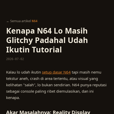
← Semua artikel
N64
Kenapa N64 Lo Masih
Glitchy Padahal Udah
Ikutin Tutorial
2026-07-02
Kalau lo udah ikutin
setup dasar N64
tapi masih nemu
tekstur aneh, crash di area tertentu, atau visual yang
kelihatan "salah", lo bukan sendirian. N64 punya reputasi
sebagai console paling ribet diemulasikan, dan ini
kenapa.
Akar Masalahnya: Reality Display